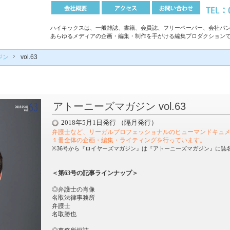
ハイキックスは、一般雑誌、書籍、会員誌、フリーペーパー、会社パン
あらゆるメディアの企画・編集・制作を手がける編集プロダクション
ジン
vol.63
アトーニーズマガジン vol.63
2018年5月1日発行 （隔月発行）
弁護士など、リーガルプロフェッショナルのヒューマンドキュ
１冊全体の企画・編集・ライティングを行っています
。
※36号から『ロイヤーズマガジン』は『アトーニーズマガジン』に誌
＜第63号の記事ラインナップ＞
◎弁護士の肖像
名取法律事務所
弁護士
名取勝也