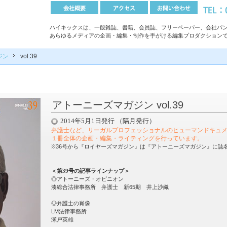
ハイキックスは、一般雑誌、書籍、会員誌、フリーペーパー、会社パン
あらゆるメディアの企画・編集・制作を手がける編集プロダクション
ジン
vol.39
アトーニーズマガジン vol.39
2014年5月1日発行 （隔月発行）
弁護士など、リーガルプロフェッショナルのヒューマンドキュ
１冊全体の企画・編集・ライティングを行っています
。
※36号から『ロイヤーズマガジン』は『アトーニーズマガジン』に誌
＜第39号の記事ラインナップ＞
◎アトーニーズ・オピニオン
湊総合法律事務所 弁護士 新65期 井上沙織
◎弁護士の肖像
LM法律事務所
瀬戸英雄