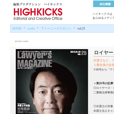
ハイキックスは
あらゆるメディ
HOME
works
アトーニーズマガジン
vol.25
ロイヤーズ
弁護士など、
１冊全体の企
※36号から『
＜第25号の記
◎ロイヤーズ・
二重橋法律事務
◎弁護士の肖像
弁護士法人キャ