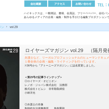
ハイキックスは、一般雑誌、書籍、会員誌、フリーペーパー、会社パン
あらゆるメディアの企画・編集・制作を手がける編集プロダクション
ジン
vol.29
ロイヤーズマガジン vol.29 （隔月
弁護士など、リーガルプロフェッショナルのヒューマンドキュ
１冊全体の企画・編集・ライティングを行っています
。
※36号から『アトーニーズマガジン』に誌名変更しました。
＜第29号の記事ラインナップ＞
◎ロイヤーズ・オピニオン
レノボ・ジャパン株式会社 法務部
株式会社トビムシ 非常勤取締役
小林洋光
◎弁護士の肖像
鳥飼総合法律事務所
鳥飼重和