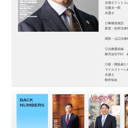
弁護士ドットコ
元榮太一郎
弁護士
◎事務所探訪
新堂・松村法律
岡部・山口法律
◎法務最前線
株式会社TKC
◎新・開拓者た
マイルストー
弁護士
駒井知会