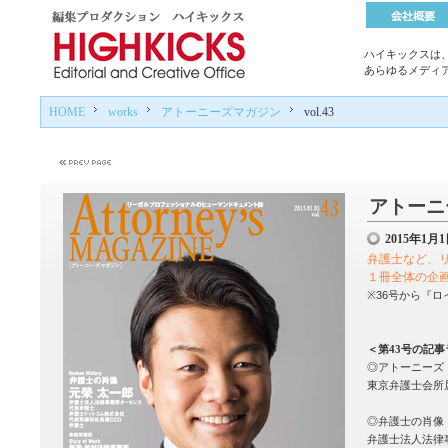
ハイキックスは
あらゆるメディ
HOME
works
アトーニーズマガジン
vol.43
アトーニー
2015年1
弁護士など、
１冊全体の企
※36号から『
＜第43号の記
◎アトーニーズ
東京弁護士会所
◎弁護士の肖像
弁護士法人法律