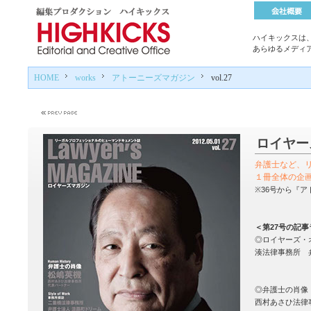
ハイキックスは
あらゆるメディ
HOME
works
アトーニーズマガジン
vol.27
ロイヤーズ
弁護士など、
１冊全体の企
※36号から『
＜第27号の記
◎ロイヤーズ・
湊法律事務所 
◎弁護士の肖像
西村あさひ法