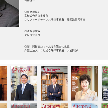
村松謙一
◎事務所探訪
高橋綜合法律事務所
クリフォードチャンス法律事務所 外国法共同事業
◎法務最前線
東レ株式会社
◎新・開拓者たち～ある弁護士の挑戦
弁護士法人つくし総合法律事務所
大胡田 誠