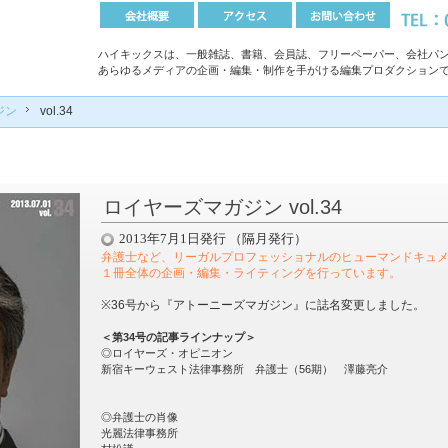
ハイキックスは、一般雑誌、書籍、会員誌、フリーペーパー、会社パン
あらゆるメディアの企画・編集・制作を手がける編集プロダクション
ジン
vol.34
ロイヤーズマガジン vol.34
2013年7月1日発行 （隔月発行）
弁護士など、リーガルプロフェッショナルのヒューマンドキュ
１冊全体の企画・編集・ライティングを行っています
。
※36号から『アトーニーズマガジン』に誌名変更しました。
＜第34号の記事ラインナップ＞
◎ロイヤーズ・オピニオン
新宿キーウェスト法律事務所 弁護士（56期） 澤藤亮介
◎弁護士の肖像
光麗法律事務所